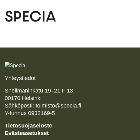
Yhteystiedot
Snellmaninkatu
19
–
21
F
13
00170
Helsinki
Sähköposti: toimisto@specia.fi
Y-tunnus
0932169
-
5
Tietosuojaseloste
Evästeasetukset