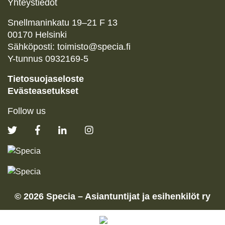
Yhteystiedot
Snellmaninkatu
19
–
21
F
13
00170
Helsinki
Sähköposti: toimisto@specia.fi
Y-tunnus
0932169
-
5
Tietosuojaseloste
Evästeasetukset
Follow us
©
2026
Specia – Asiantuntijat ja esihenkilöt ry